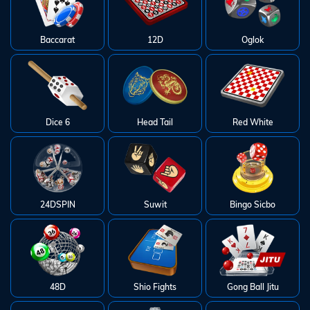
Arcade
Deposit
Baccarat
12D
Oglok
History
Referral
Dice 6
Head Tail
Red White
Promosi
Hubungi
Kami
24DSPIN
Suwit
Bingo Sicbo
Download
6 ©
WATOGEL
48D
Shio Fights
Gong Ball Jitu
right
erved